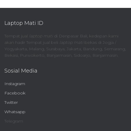
Laptop Mati ID
Tempat jual
laptop mati
di Denpasar Bali, kedepan kami
akan hadir Tempat jual beli
laptop mati
bekas di Jogja /
Yogyakarta, Malang, Surabaya, Jakarta, Bandung, Semarang,
Bekasi, Purwokerto, Banjarmasin, Sidoarjo, Banjarmasin.
Sosial Media
Instagram
Facebook
Twitter
Whatsapp
Telegram