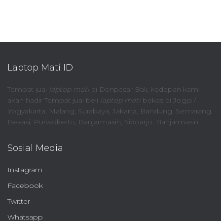
Laptop Mati ID
Tempat jual
laptop mati
di Denpasar Bali, kedepan kami
akan hadir Tempat jual beli
laptop mati
bekas di Jogja /
Yogyakarta, Malang, Surabaya, Jakarta, Bandung, Semarang,
Bekasi, Purwokerto, Banjarmasin, Sidoarjo, Banjarmasin.
Sosial Media
Instagram
Facebook
Twitter
Whatsapp