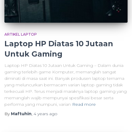
ARTIKEL LAPTOP
Laptop HP Diatas 10 Jutaan
Untuk Gaming
Laptop HP Diatas 10 Jutaan Untuk Gaming – Dalam dunia
gaming terlebih game Komputer, memanglah sangat
diminati di masa saat ini. Banyak produsen laptop ternama
yang meluncurkan bermacam varian laptop gaming tidak
terkecuali HP. Terus menjadi maraknya laptop gaming yang
memanglah wajib mempunyai spesifikasi besar serta
performa yang mumpuni, varian
Read more
By
Maftuhin
,
4 years
ago