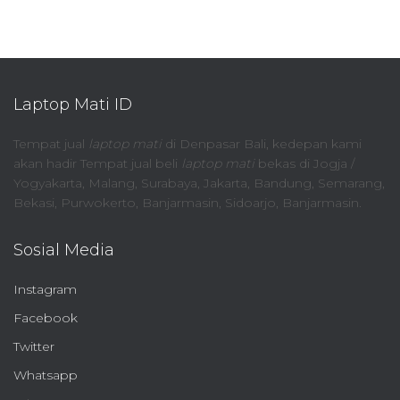
pagination
Laptop Mati ID
Tempat jual
laptop mati
di Denpasar Bali, kedepan kami
akan hadir Tempat jual beli
laptop mati
bekas di Jogja /
Yogyakarta, Malang, Surabaya, Jakarta, Bandung, Semarang,
Bekasi, Purwokerto, Banjarmasin, Sidoarjo, Banjarmasin.
Sosial Media
Instagram
Facebook
Twitter
Whatsapp