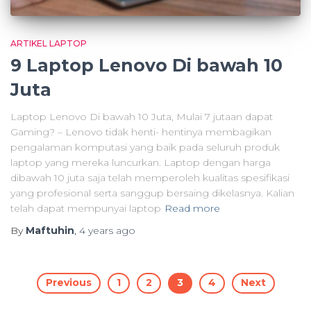
ARTIKEL LAPTOP
9 Laptop Lenovo Di bawah 10
Juta
Laptop Lenovo Di bawah 10 Juta, Mulai 7 jutaan dapat
Gaming? – Lenovo tidak henti- hentinya membagikan
pengalaman komputasi yang baik pada seluruh produk
laptop yang mereka luncurkan. Laptop dengan harga
dibawah 10 juta saja telah memperoleh kualitas spesifikasi
yang profesional serta sanggup bersaing dikelasnya. Kalian
telah dapat mempunyai laptop
Read more
By
Maftuhin
,
4 years
ago
Posts
Previous
1
2
3
4
Next