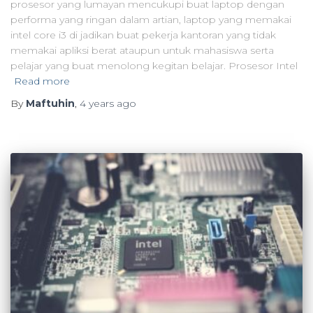
prosesor yang lumayan mencukupi buat laptop dengan
performa yang ringan dalam artian, laptop yang memakai
intel core i3 di jadikan buat pekerja kantoran yang tidak
memakai apliksi berat ataupun untuk mahasiswa serta
pelajar yang buat menolong kegitan belajar. Prosesor Intel
Read more
By
Maftuhin
,
4 years
ago