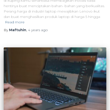
di kuping kamu senantiasa membagikan inovasi tiada
hentinya buat menciptakan bahan- bahan yang berkualitas.
Perang harga di industri laptop mewajibkan Lenovo ikut
dan buat menghasilkan produk laptop di harga 5 hingga
Read more
By
Maftuhin
,
4 years
ago