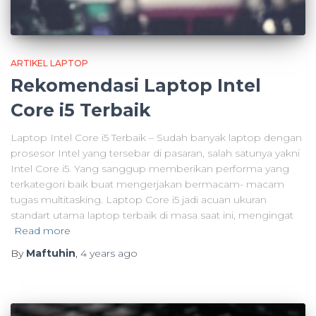
ARTIKEL LAPTOP
Rekomendasi Laptop Intel
Core i5 Terbaik
Laptop Intel Core i5 Terbaik – Sudah banyak laptop dengan
prosesor Intel yang tersebar di pasaran, salah satunya yakni
Intel Core i5. Yang sanggup memberikan performa yang
terkategori baik buat mengerjakan bermacam- macam
tugas multitasking. Laptop Core i5 jadi acuan ukuran
standart utama laptop terbaik di masa saat ini, mengingat
Read more
By
Maftuhin
,
4 years
ago