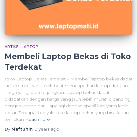
ARTIKEL LAPTOP
Membeli Laptop Bekas di Toko
Terdekat
Toko Laptop Bekas Terdekat – Membeli laptop bekas dapat
jadi alternatif yang baik buat mendapatkan laptop dengan
harga yang lebih terjangkau. Laptop bekas dapat
didapatkan dengan harga yang jauh lebih murah dibanding
dengan laptop baru, apalagi dengan spesifikasi yang lebih
besar. Terdapat banyak toko laptop bekas yang bisa kalian
temukan
Read more
By
Maftuhin
,
3 years
ago