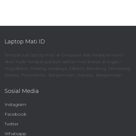
Laptop Mati ID
Tempat jual
laptop mati
di Denpasar Bali, kedepan kami
akan hadir Tempat jual beli
laptop mati
bekas di Jogja /
Yogyakarta, Malang, Surabaya, Jakarta, Bandung, Semarang,
Bekasi, Purwokerto, Banjarmasin, Sidoarjo, Banjarmasin.
Sosial Media
Instagram
Facebook
Twitter
Whatsapp