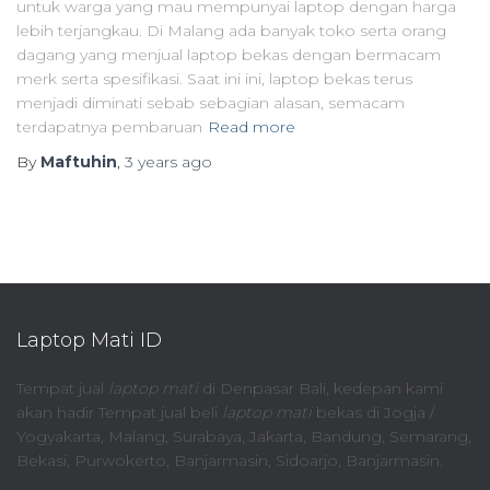
untuk warga yang mau mempunyai laptop dengan harga
lebih terjangkau. Di Malang ada banyak toko serta orang
dagang yang menjual laptop bekas dengan bermacam
merk serta spesifikasi. Saat ini ini, laptop bekas terus
menjadi diminati sebab sebagian alasan, semacam
terdapatnya pembaruan
Read more
By
Maftuhin
,
3 years
ago
Laptop Mati ID
Tempat jual
laptop mati
di Denpasar Bali, kedepan kami
akan hadir Tempat jual beli
laptop mati
bekas di Jogja /
Yogyakarta, Malang, Surabaya, Jakarta, Bandung, Semarang,
Bekasi, Purwokerto, Banjarmasin, Sidoarjo, Banjarmasin.