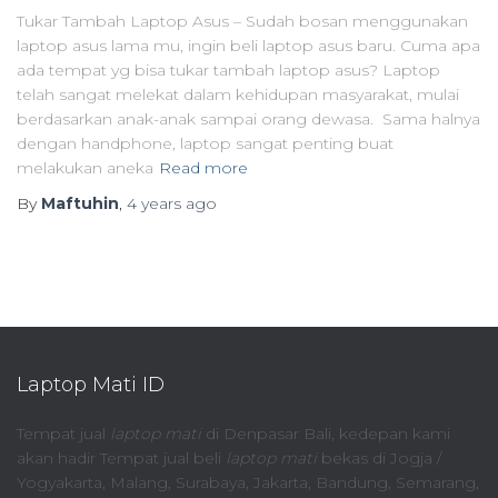
Tukar Tambah Laptop Asus – Sudah bosan menggunakan
laptop asus lama mu, ingin beli laptop asus baru. Cuma apa
ada tempat yg bisa tukar tambah laptop asus? Laptop
telah sangat melekat dalam kehidupan masyarakat, mulai
berdasarkan anak-anak sampai orang dewasa. Sama halnya
dengan handphone, laptop sangat penting buat
melakukan aneka
Read more
By
Maftuhin
,
4 years
ago
Laptop Mati ID
Tempat jual
laptop mati
di Denpasar Bali, kedepan kami
akan hadir Tempat jual beli
laptop mati
bekas di Jogja /
Yogyakarta, Malang, Surabaya, Jakarta, Bandung, Semarang,