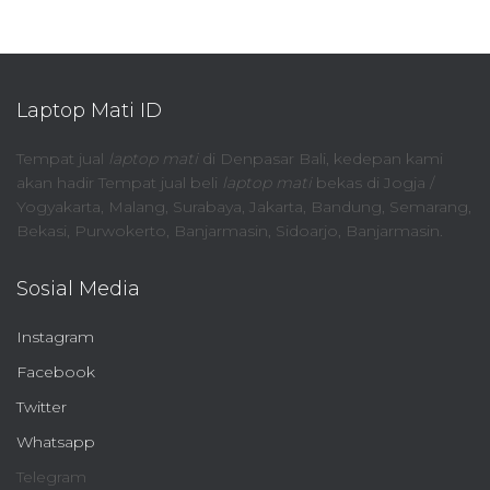
Laptop Mati ID
Tempat jual
laptop mati
di Denpasar Bali, kedepan kami
akan hadir Tempat jual beli
laptop mati
bekas di Jogja /
Yogyakarta, Malang, Surabaya, Jakarta, Bandung, Semarang,
Bekasi, Purwokerto, Banjarmasin, Sidoarjo, Banjarmasin.
Sosial Media
Instagram
Facebook
Twitter
Whatsapp
Telegram