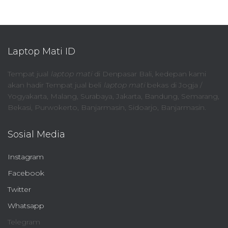
Laptop Mati ID
Tempat jual
laptop mati
di Denpasar Bali, kedepan kami
akan hadir Tempat jual beli
laptop mati
bekas di Jogja /
Yogyakarta, Malang, Surabaya, Jakarta, Bandung, Semarang,
Bekasi, Purwokerto, Banjarmasin, Sidoarjo, Banjarmasin.
Sosial Media
Instagram
Facebook
Twitter
Whatsapp
Telegram