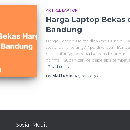
ARTIKEL LAPTOP
Harga Laptop Bekas d
Bandung
Harga Laptop Bekas dibawah 1 Juta di Ba
tetapi dana kurang? Apa di wilayah Bandu
buat kalian yg sedang berada di bandung 
normal. Sudah cari ke beberapa tempat a
Read more
By
Maftuhin
,
4 years
ago
Sosial Media