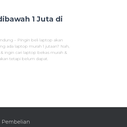
ibawah 1 Juta di
ndung – Pingin beli laptop akan
ng ada laptop murah 1 jutaan? Nah,
& ingin cari laptop bekas murah &
kan tetapi belum dapat.
Pembelian