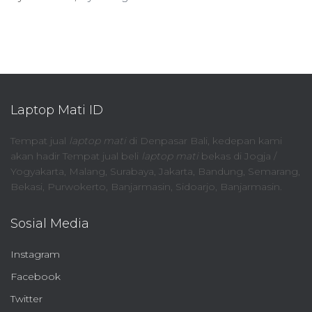
Laptop Mati ID
Tempat jual
laptop mati
di Denpasar Bali, kedepan kami
akan hadir Tempat jual beli
laptop mati
bekas di Jogja /
Yogyakarta, Malang, Surabaya, Jakarta, Bandung, Semarang,
Bekasi, Purwokerto, Banjarmasin, Sidoarjo, Banjarmasin.
Sosial Media
Instagram
Facebook
Twitter