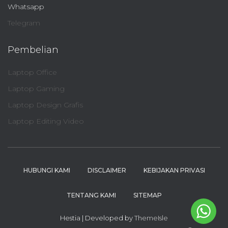
Whatsapp
Telegram
Pembelian
Laptop Office
Laptop Gaming
Laptop Design Grafis
Laptop Editing Video
HUBUNGI KAMI
DISCLAIMER
KEBIJAKAN PRIVASI
TENTANG KAMI
SITEMAP
Hestia | Developed by
ThemeIsle