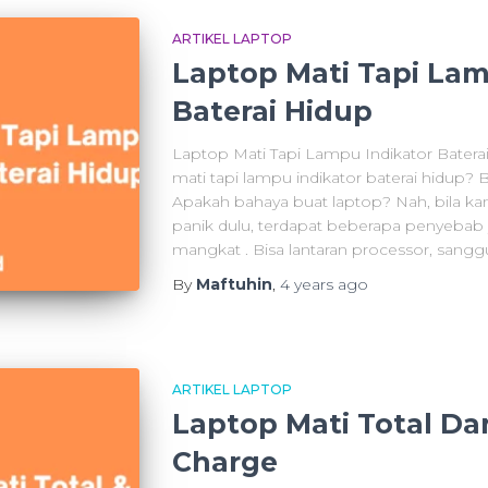
ARTIKEL LAPTOP
Laptop Mati Tapi Lam
Baterai Hidup
Laptop Mati Tapi Lampu Indikator Batera
mati tapi lampu indikator baterai hidup
Apakah bahaya buat laptop? Nah, bila ka
panik dulu, terdapat beberapa penyeba
mangkat . Bisa lantaran processor, sangg
By
Maftuhin
,
4 years
ago
ARTIKEL LAPTOP
Laptop Mati Total Dan
Charge