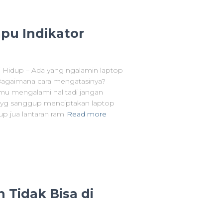
pu Indikator
i Hidup – Ada yang ngalamin laptop
? Bagaimana cara mengatasinya?
mu mengalami hal tadi jangan
b yg sanggup menciptakan laptop
up jua lantaran ram
Read more
 Tidak Bisa di