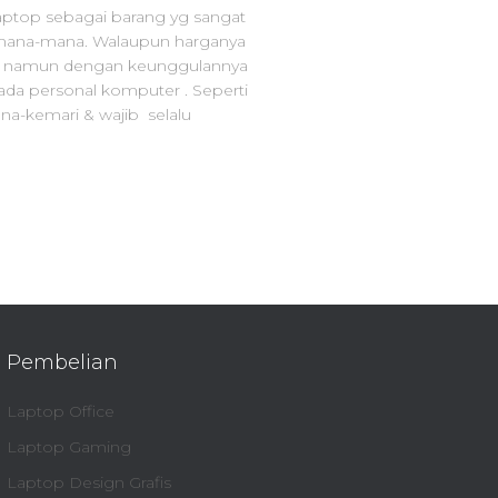
Laptop sebagai barang yg sangat
emana-mana. Walaupun harganya
er namun dengan keunggulannya
ada personal komputer . Seperti
ana-kemari & wajib selalu
Pembelian
Laptop Office
Laptop Gaming
Laptop Design Grafis