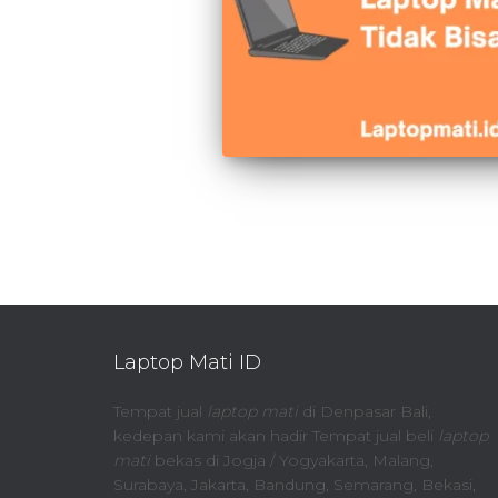
Laptop Mati ID
Tempat jual
laptop mati
di Denpasar Bali,
kedepan kami akan hadir Tempat jual beli
laptop
mati
bekas di Jogja / Yogyakarta, Malang,
Surabaya, Jakarta, Bandung, Semarang, Bekasi,