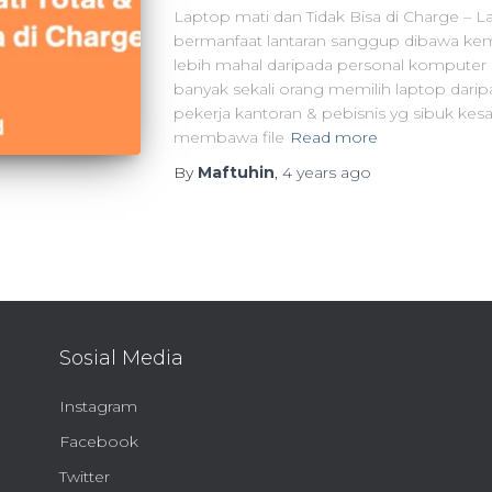
Laptop mati dan Tidak Bisa di Charge – 
bermanfaat lantaran sanggup dibawa k
lebih mahal daripada personal komput
banyak sekali orang memilih laptop darip
pekerja kantoran & pebisnis yg sibuk kes
membawa file
Read more
By
Maftuhin
,
4 years
ago
Sosial Media
Instagram
Facebook
Twitter