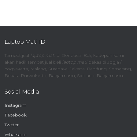
Laptop Mati ID
Tempat jual
laptop mati
di Denpasar Bali, kedepan kami
akan hadir Tempat jual beli
laptop mati
bekas di Jogja /
Yogyakarta, Malang, Surabaya, Jakarta, Bandung, Semarang,
Bekasi, Purwokerto, Banjarmasin, Sidoarjo, Banjarmasin.
Sosial Media
Instagram
Facebook
Twitter
Whatsapp