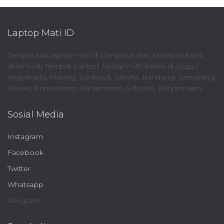
Laptop Mati ID
Tempat jual
laptop mati
di Denpasar Bali, kedepan kami
akan hadir Tempat jual beli
laptop mati
bekas di Jogja /
Yogyakarta, Malang, Surabaya, Jakarta, Bandung, Semarang,
Bekasi, Purwokerto, Banjarmasin, Sidoarjo, Banjarmasin.
Sosial Media
Instagram
Facebook
Twitter
Whatsapp
Telegram