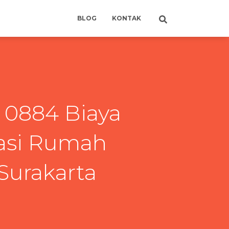
BLOG
KONTAK
0 0884 Biaya
asi Rumah
urakarta