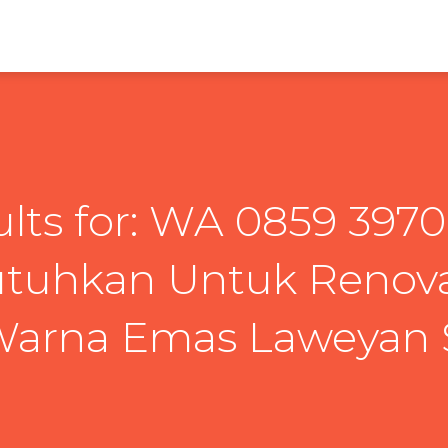
lts for: WA 0859 397
utuhkan Untuk Renov
arna Emas Laweyan S