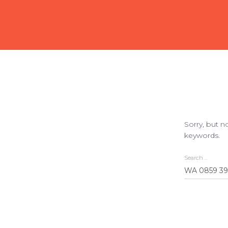
Sorry, but n
keywords.
Search …
Search
for: