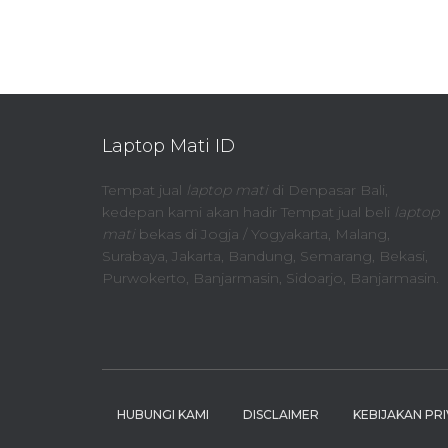
Laptop Mati ID
Tempat jual
laptop mati
di Denpasar Bali,
kedepan kami akan hadir Tempat jual beli
laptop
mati
bekas di Jogja / Yogyakarta, Malang,
Surabaya, Jakarta, Bandung, Semarang, Bekasi,
Purwokerto, Banjarmasin, Sidoarjo, Banjarmasin.
HUBUNGI KAMI
DISCLAIMER
KEBIJAKAN PRI