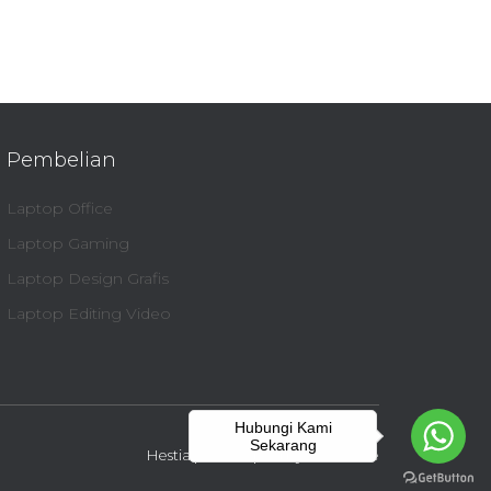
Pembelian
Laptop Office
Laptop Gaming
Laptop Design Grafis
Laptop Editing Video
Hubungi Kami
Sekarang
Hestia | Developed by
ThemeIsle